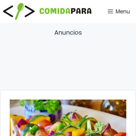
Saltar
Menu
al
contenido
Anuncios