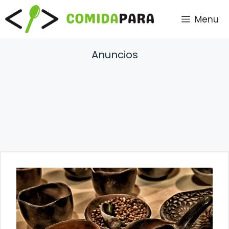
Saltar
Menu
al
contenido
Anuncios