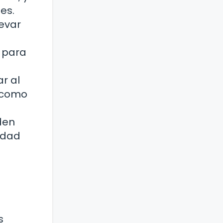
es.
levar
 para
r al
, como
den
edad
s