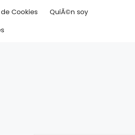
a de Cookies
QuiÃ©n soy
es