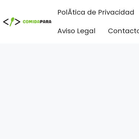
Saltar
PolÃ­tica de Privacidad
al
contenido
Aviso Legal
Contact