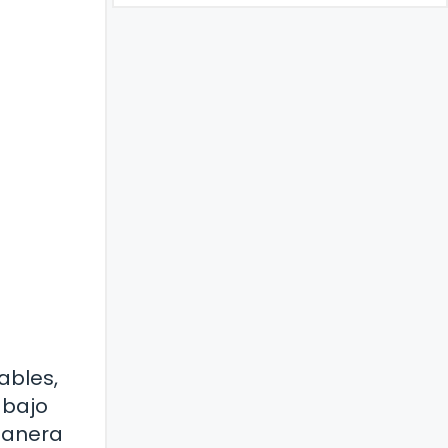
ables,
abajo
manera