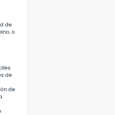
ad de
ino, o
iles
es de
ión de
a
n