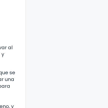
ar al
 y
 que se
ar una
 para
eno, y