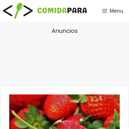
Saltar
Menu
al
contenido
Anuncios