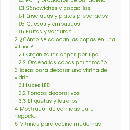
1.2
Pan y productos de panadería
1.3
Sándwiches y bocadillos
1.4
Ensaladas y platos preparados
1.5
Quesos y embutidos
1.6
Frutas y verduras
2
¿Cómo se colocan las copas en una
vitrina?
2.1
Organiza las copas por tipo
2.2
Ordena las copas por tamaño
3
Ideas para decorar una vitrina de
vidrio
3.1
Luces LED
3.2
Fondos decorativos
3.3
Etiquetas y letreros
4
Mostrador de comidas para
negocio
5
Vitrinas para cocina modernas