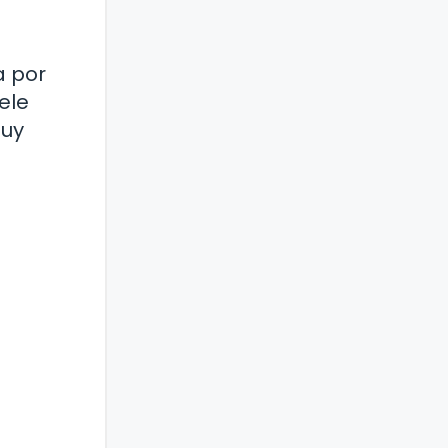
a por
ele
muy
e