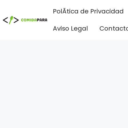
Saltar
PolÃ­tica de Privacidad
al
contenido
Aviso Legal
Contact