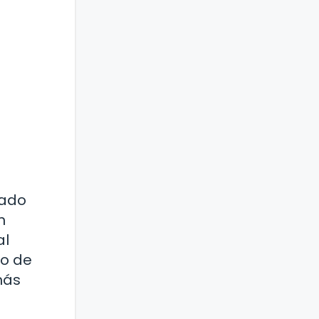
rado
n
al
to de
más