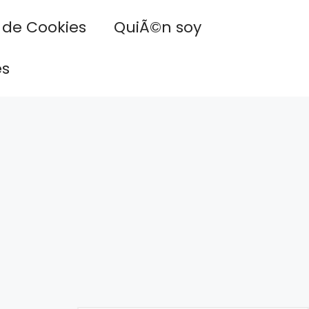
a de Cookies
QuiÃ©n soy
es