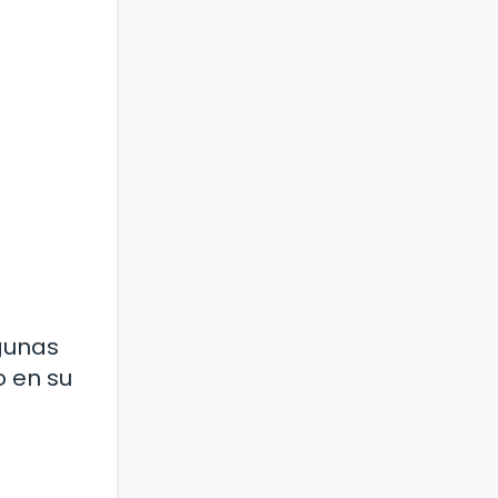
lgunas
o en su