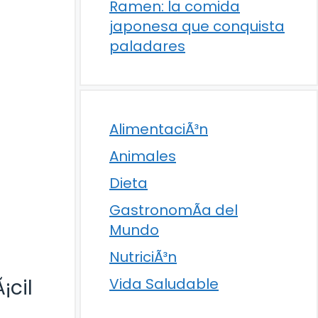
Ramen: la comida
japonesa que conquista
paladares
AlimentaciÃ³n
Animales
Dieta
GastronomÃ­a del
Mundo
NutriciÃ³n
¡cil
Vida Saludable