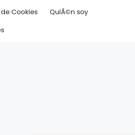
a de Cookies
QuiÃ©n soy
es