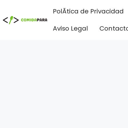
Saltar
PolÃ­tica de Privacidad
al
contenido
Aviso Legal
Contact