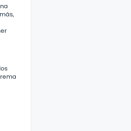
una
emás,
ner
los
 crema