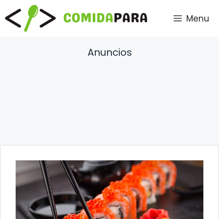
Saltar
Menu
al
contenido
Anuncios