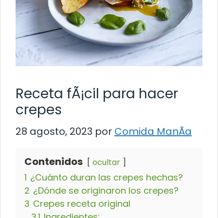
Receta fÃ¡cil para hacer
crepes
28 agosto, 2023
por
Comida ManÃ­a
Contenidos
ocultar
1
¿Cuánto duran las crepes hechas?
2
¿Dónde se originaron los crepes?
3
Crepes receta original
3.1
Ingredientes: